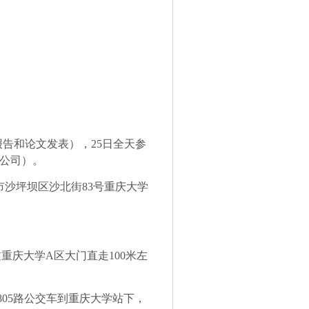
报告和论文发表），
25
日全天参
公司）。
市沙坪坝区沙北街
83
号重庆大学
过重庆大学
A
区大门直走
100
米左
805
路公交车到重庆大学站下，