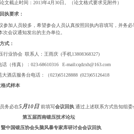
论文截止时间：
2013
年
4
月
30
日。（论文格式要求见附件）
回执要求：
议参加人员较多，希望参会人员认真按照回执内容填写，并务必
本次会议通知发出的主办单位。
方式：
压行业协会
联系人：王雨庆
(
手机
13808368327)
电话（传真）：
023-68610316
E-mail:cqdzxh@163.com
苑大酒店服务台电话：（
023)65128888
(023)65126418
文格式样本
5
月
10
日
员务必在
前填写
会议回执
通过上述联系方式告知组委
第五届西南锻压技术论坛
暨中国锻压协会头脑风暴专家库研讨会会议回执