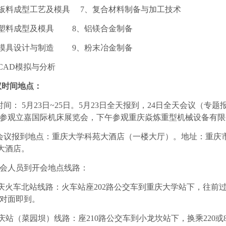
板料成型工艺及模具
7
、复合材料制备与加工技术
塑料成型及模具
8
、铝镁合金制备
模具设计与制造
9
、粉末冶金制备
CAD
模拟与分析
议时间地点：
时间：
5
月
23
日
~25
日。
5
月
23
日全天报到，
24
日全天会议（专题
参观立嘉国际机床展览会，下午参观重庆焱炼重型机械设备有限
会议报到地点：重庆大学科苑大酒店（一楼大厅）。地址：重庆
大酒店。
会人员到开会地点线路：
庆火车北站线路：火车站座
202
路公交车到重庆大学站下，往前
对面即到。
庆站（菜园坝）线路：座
210
路公交车到小龙坎站下，换乘
220
或