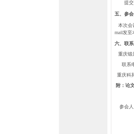
提交
五、
参会
本次会
mail
发至
六、
联系
重庆锻
联系
重庆科
附：论
参会人