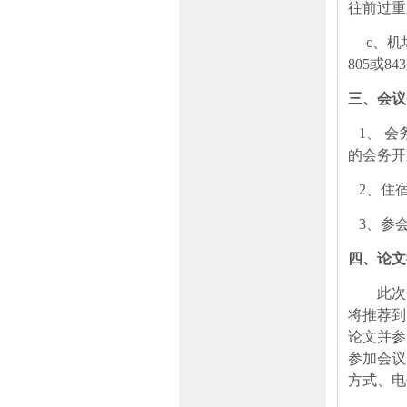
往前过重
c
、机
805
或
843
三、会议
1
、
会
的会务开
2
、住
3
、参
四、
论文
此次
将推荐到
论文并参
参加会议
方式、电