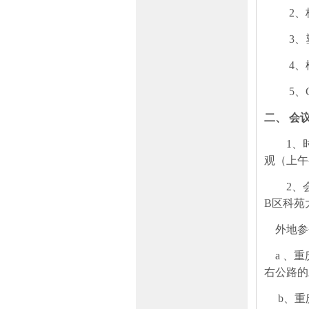
2
、
3
、
4
、
5
、
二、
会
1
、
观（上午
2
、
B
区科苑
外地参
a
、重
右公路的
b
、重