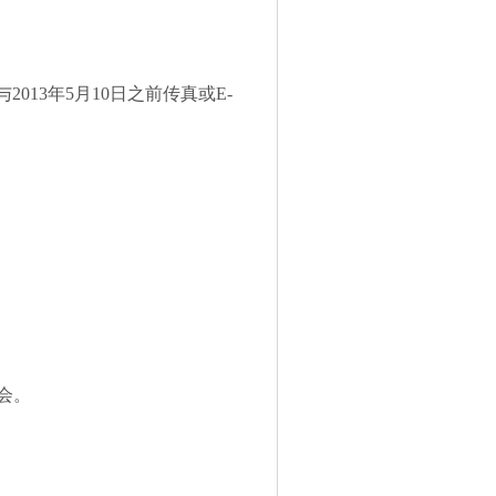
与
2013
年
5
月
10
日之前传真或
E-
会。