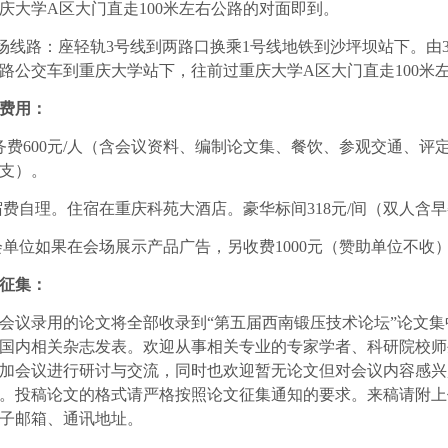
庆大学
A
区大门直走
100
米左右公路的对面即到。
场线路：座轻轨
3
号线到两路口换乘
1
号线地铁到沙坪坝站下。由
路公交车到重庆大学站下，往前过重庆大学
A
区大门直走
100
米
费用：
务费
600
元
/
人（含会议资料、编制论文集、餐饮、参观交通、评
支）。
宿费自理。住宿在重庆科苑大酒店。豪华标间
318
元
/
间（双人含早
会单位如果在会场展示产品广告，另收费
1000
元（赞助单位不收
征集：
会议录用的论文将全部收录到“第五届西南锻压技术论坛”论文
国内相关杂志发表。欢迎从事相关专业的专家学者、科研院校师
加会议进行研讨与交流，同时也欢迎暂无论文但对会议内容感兴
。投稿论文的格式请严格按照论文征集通知的要求。来稿请附上
子邮箱、通讯地址。