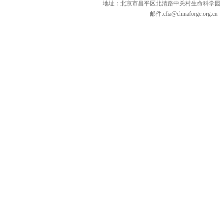
地址：北京市昌平区北清路中关村生命科学园博雅C座10层
邮件:
cfia@chinaforge.org.cn