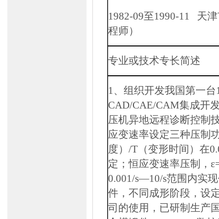
1982-09
至
1990-11
天津
程师）
专业或技术专长简述
1
、组织开发我国第一台
CAD/CAE/CAM
集成开
压机异地远程诊断控制
应变速率设定三种压制
度）
/T
（变形时间）在
0
定；恒应变速率压制，ε
0.001/s
—
10/s
范围内实现
件，不同成形阶段，设
司的使用，已研制生产