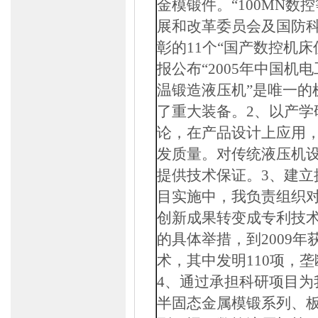
金模锻件。“
100MN
数控
展和改革委员会及国防
彰的
11
个“国产数控机床
报公布“
2005
年中国机电
温锻造液压机”是唯一的
了重大装备。
2
、以产学
论，在产品设计上应用
发质量。对传统液压机
提供技术保证。
3
、建立
目实施中，我负责组织
创新成果转变成专利技
的具体举措，到
2009
年
术，其中发明
110
项，垄
4
、通过承担科研项目为
半固态金属模锻系列、