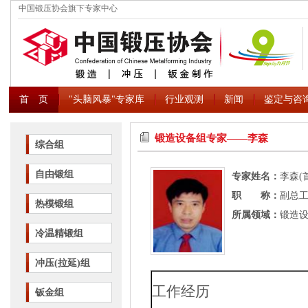
中国锻压协会旗下专家中心
首 页
"头脑风暴"专家库
行业观测
新闻
鉴定与咨
锻造设备组专家――李森
综合组
自由锻组
专家姓名：
李森(
职 称：
副总工
热模锻组
所属领域：
锻造
冷温精锻组
冲压(拉延)组
工作经历
钣金组