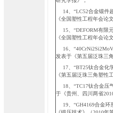
研究学报》；
14
、“
LC52
合金锻件
《全国塑性工程年会论
15
、“
DEFORM
有限
《全国塑性工程年会论
16
、“
40CrNi2Si2Mo
发表于《第五届泛珠三
17
、“
BT25
钛合金化
《第五届泛珠三角塑性
18
、“
TC17
钛合金压
于《贵州、四川两省
201
19
、“
GH4169
合金环
《锻压技术》（
2010
年