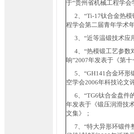
于
“
贵州省机械工程学会
2
、“
Ti-17
钛合金热模
程学会第二届青年学术年
3
、“近等温锻技术应
4
、“热模锻工艺参数
响”
2007
年发表于《第十
5
、“
GH141
合金环形
空学会
2006
年科技论文
6
、“
TG6
钛合金盘件
年发表于《锻压润滑技
文集》；
7
、“特大异形环锻件