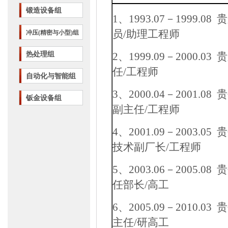
锻造设备组
1
、
1993.07
－
1999.08
贵
员
/
助理工程师
冲压(精密与小型)组
热处理组
2
、
1999.09
－
2000.03
贵
任
/
工程师
自动化与智能组
3
、
2000.04
－
2001.08
贵
钣金设备组
副主任
/
工程师
4
、
2001.09
－
2003.05
贵
技术副厂长
/
工程师
5
、
2003.06
－
2005.08
贵
任部长
/
高工
6
、
2005.09
－
2010.03
贵
主任
/
研高工