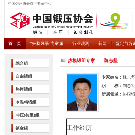
中国锻压协会旗下专家中心
首 页
"头脑风暴"专家库
行业观测
新闻
鉴定与咨
热模锻组专家――魏志坚
综合组
自由锻组
专家姓名：
魏志
职 称：
副总经
热模锻组
所属领域：
热模
冷温精锻组
冲压(拉延)组
工作经历
钣金组