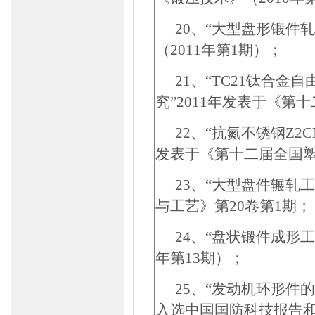
20
、“大型盘形锻件轧
（
2011
年第
1
期）；
21
、“
TC21
钛合金自
究”
2011
年发表于《第十
22
、“抗氮不锈钢
Z2C
发表于《第十二届全国
23
、“
大型盘件辗轧
与工艺》第
20
卷第
1
期；
24
、“
盘状锻件成形
年第
13
期）；
25
、“发动机环形件
入选中国国防科技报告