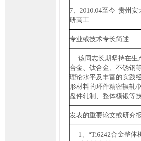
7
、
2010.04
至今
贵州安
研高工
专业或技术专长简述
该同志长期坚持在生
合金、钛合金、不锈钢
理论水平及丰富的实践
形材料的环件精密辗轧
/
盘件轧制、整体模锻等
发表的重要论文或研究
1
、“
Ti6242
合金整体