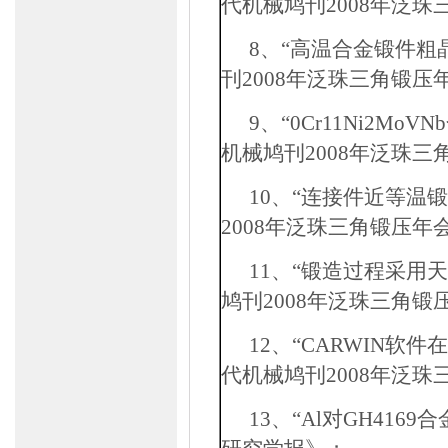
代机械鸠刊
2008
年泛珠
8
、“高温合金锻件粗
刊
2008
年泛珠三角锻压
9
、“
0Cr11Ni2MoVNb
机械鸠刊
2008
年泛珠三
10
、“连接件近等温锻
2008
年泛珠三角锻压年
11
、“锻造过程采用天
鸠刊
2008
年泛珠三角锻
12
、“
CARWIN
软件
代机械鸠刊
2008
年泛珠
13
、“
Al
对
GH4169
合