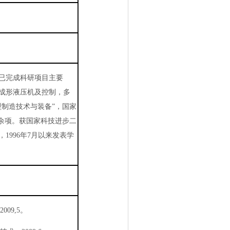
已完成科研项目主要
成形液压机及控制，多
制造技术与装备”，国家
余项。获国家科技进步二
，
1996
年
7
月以来发表学
，
2009,5
。