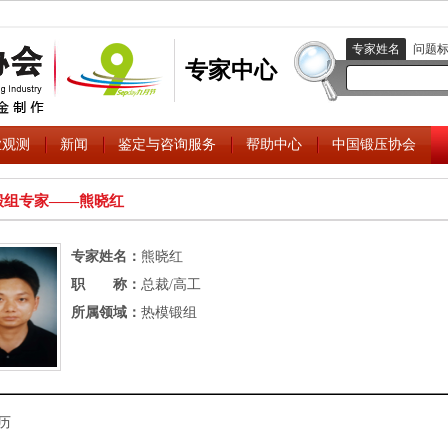
专家姓名
问题
专家中心
业观测
新闻
鉴定与咨询服务
帮助中心
中国锻压协会
锻组专家――熊晓红
专家姓名：
熊晓红
职 称：
总裁/高工
所属领域：
热模锻组
历