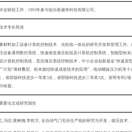
毕业留校工作，
1993
年参与创办新威奇科技有限公司。
技术专长简述
事材料加工设备计算机控制技术、光机电一体化的研究开发和管理工作。
压设备通用数控系统，快速锻造液压机组及计算机控制系统，智能型粉末
机计算机控制系统，泵控液压系统控制技术，中小企业创新基金“快速原型
广计划“薄材叠层、粉末烧结快速成形技术的应用”，电动螺旋压力机等十
次，省部级科技进步一等奖
3
次，省部级科技进步二等奖
3
次。发明专利
2
项
20
余篇。
重要论文或研究报告
红
;
冯仪
;
黄树槐
;
李乾方
;
全自动气门毛坯生产线的研究与开发，锻压技术