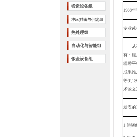
锻造设备组
1988
年
冲压(精密与小型)组
专业或
热处理组
自动化与智能组
从
有：锻
钣金设备组
辊矫平
成果推
等奖
1
术论文
发表的
1.
熊晓