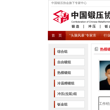
中国锻压协会旗下专家中心
首 页
"头脑风暴"专家库
行
热模
综合组
自由锻组
热模锻组
冷温精锻组
冲压(拉延)组
工作经
钣金组