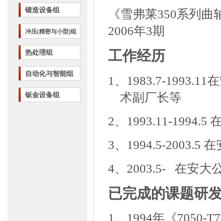
锻造设备组
《雪弗莱
350
系列曲
2006
年
3
期
冲压(精密与小型)组
工作经历
热处理组
自动化与智能组
1、
1983.7-1993.11
在
术副厂长等
钣金设备组
2、
1993.11-1994.5
3、
1994.5-2003.5
在
4、
2003.5-
在安大
已完成的课题研
1、
1994
年《
7050-T7