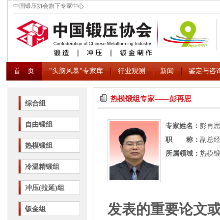
中国锻压协会旗下专家中心
首 页
"头脑风暴"专家库
行业观测
新闻
鉴定与咨
热模锻组专家――彭再思
综合组
自由锻组
专家姓名：
彭再
职 称：
副总
热模锻组
所属领域：
热模
冷温精锻组
冲压(拉延)组
发表的重要论文
钣金组