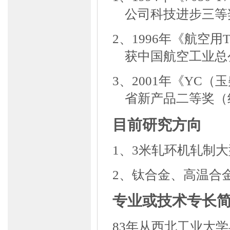
公司科技进步三等
2、
1996
年《航空用
获中国航空工业总
3、
2001
年《
YC
（玉
省新产品二等奖（
目前研究方向
1、
3
米轧环机轧制大
2、
钛合金、高温合
专业或技术专长
83
年从西北工业大学