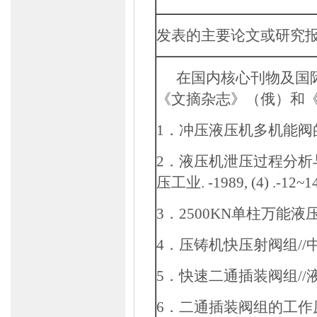
发表的主要论文或研究
在国内核心刊物及国
《文摘杂志》（俄）和
1
．冲压液压机多机能阀
2
．液压机泄压过程分析
压工业
. -1989, (4) .-12~1
3
．
2500KN
单柱万能液
4
．压铸机快压射阀组
//
5
．快速二通插装阀组
//
6
．二通插装阀组的工作