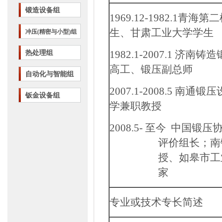
锻造设备组
1969.12-1982.1
青海第二
生、甘肃工业大学学生
冲压(精密与小型)组
1982.1-2007.1
济南铸造
热处理组
高工、锻压副总师
自动化与智能组
2007.1-2008.5
南通锻压
钣金设备组
学兼职教授
2008.5-
至今 中国锻压
评价组长；
南
授、如皋市工
家
专业或技术专长简述