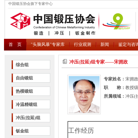
中国锻压协会旗下专家中心
首 页
"头脑风暴"专家库
行业观测
新闻
鉴定与咨
冲压(拉延)组专家――宋拥政
综合组
自由锻组
专家姓名：
宋拥
职 称：
教授
热模锻组
所属领域：
冲压(
冷温精锻组
冲压(拉延)组
工作经历
钣金组