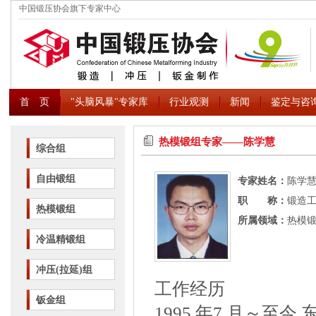
中国锻压协会旗下专家中心
首 页
"头脑风暴"专家库
行业观测
新闻
鉴定与咨
热模锻组专家――陈学慧
综合组
自由锻组
专家姓名：
陈学
职 称：
锻造工
热模锻组
所属领域：
热模
冷温精锻组
冲压(拉延)组
工作经历
钣金组
1995 年7 月～至