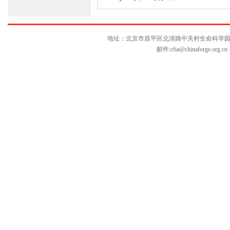
地址：北京市昌平区北清路中关村生命科学园博雅C座10层
邮件:
cfia@chinaforge.org.cn