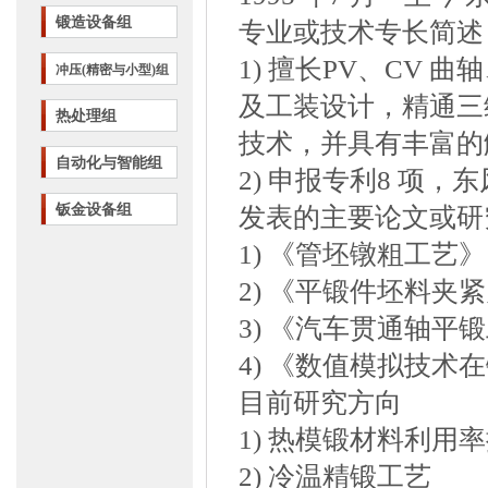
锻造设备组
专业或技术专长简述
1) 擅长PV、CV
冲压(精密与小型)组
及工装设计，精通三维
热处理组
技术，并具有丰富的
自动化与智能组
2) 申报专利8 项，
钣金设备组
发表的主要论文或研
1) 《管坯镦粗工艺》
2) 《平锻件坯料夹紧
3) 《汽车贯通轴平锻
4) 《数值模拟技术
目前研究方向
1) 热模锻材料利用
2) 冷温精锻工艺