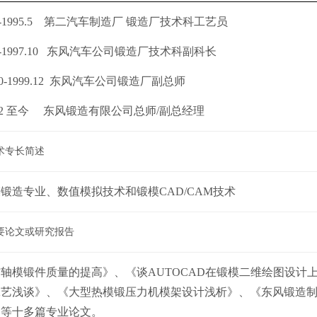
-1995.5
第二汽车制造厂 锻造厂技术科工艺员
-1997.10
东风汽车公司锻造厂技术科副科长
0-1999.12
东风汽车公司锻造厂副总师
12
至今
东风锻造有限公司总师
/
副总经理
术专长简述
模锻造专业、数值模拟技术和锻模
CAD/CAM
技术
要论文或研究报告
前轴模锻件质量的提高》、《谈
AUTOCAD
在锻模二维绘图设计
工艺浅谈》、《大型热模锻压力机模架设计浅析》、《东风锻造
》等十多篇专业论文。