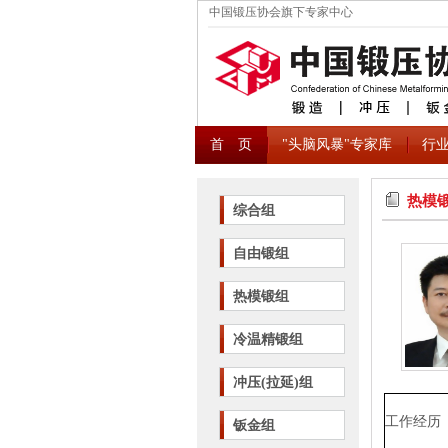
中国锻压协会旗下专家中心
首 页
"头脑风暴"专家库
行
热模
综合组
自由锻组
热模锻组
冷温精锻组
冲压(拉延)组
工作经历
钣金组