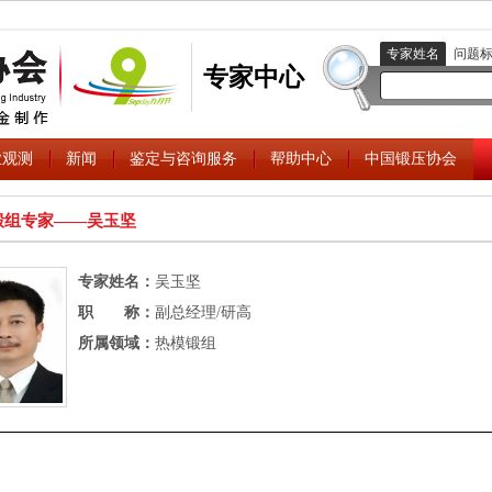
专家姓名
问题
专家中心
业观测
新闻
鉴定与咨询服务
帮助中心
中国锻压协会
锻组专家――吴玉坚
专家姓名：
吴玉坚
职 称：
副总经理/研高
所属领域：
热模锻组