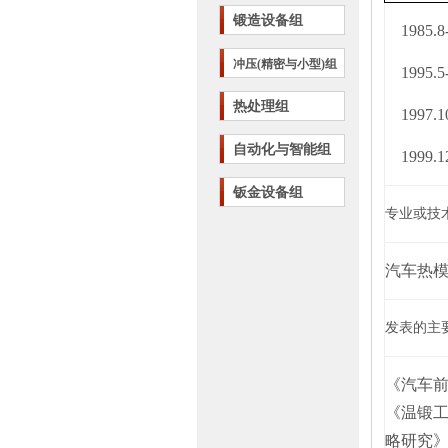
锻造设备组
1985.8
冲压(精密与小型)组
1995.5
热处理组
1997.1
自动化与智能组
1999.
钣金设备组
专业或技
汽车热
发表的主
《汽车
《温锻
略研究