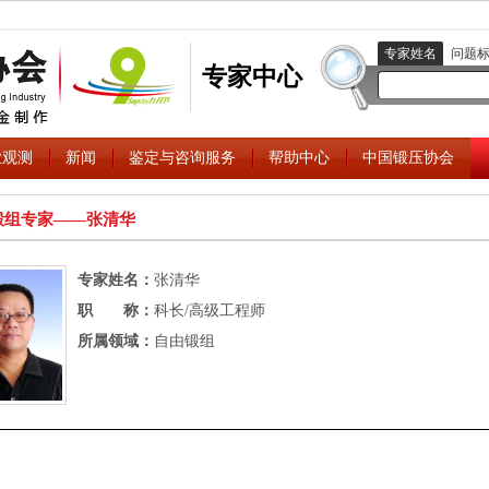
专家姓名
问题
专家中心
业观测
新闻
鉴定与咨询服务
帮助中心
中国锻压协会
锻组专家――张清华
专家姓名：
张清华
职 称：
科长/高级工程师
所属领域：
自由锻组