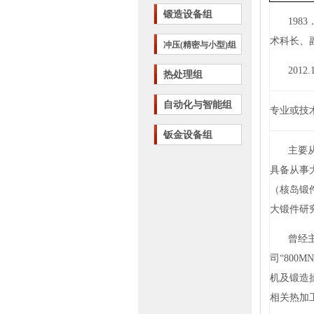
锻造设备组
1983
术科长、
冲压(精密与小型)组
2012.
热处理组
自动化与智能组
专业或技
钣金设备组
主要
具备从事
（核岛锻
大锻件研
曾经
司“
800M
机及锻造
相关热加