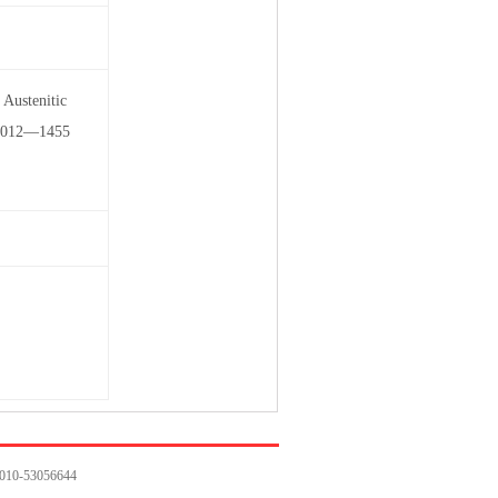
Austenitic
 2012—1455
期
-53056644