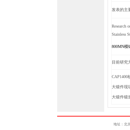
发表的主
Research o
Stainless S
800MN
模
目前研究
CAP1400
大锻件现
大锻件锻
地址：北京市