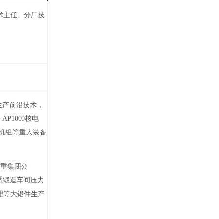
术主任、分厂技
生产前沿技术，
、
AP1000
核电
机组等重大装备
二重集团公
悉锻造车间压力
理等大锻件生产