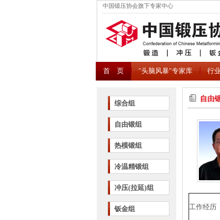
中国锻压协会旗下专家中心
首 页
"头脑风暴"专家库
行
自由
综合组
自由锻组
热模锻组
冷温精锻组
冲压(拉延)组
工作经历
钣金组