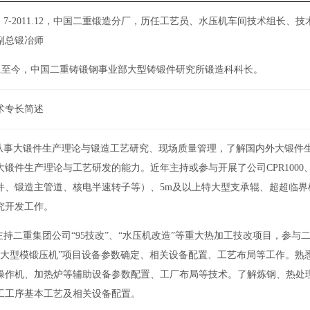
．
7-2011.12
，中国二重锻造分厂，历任工艺员、水压机车间技术组长、技
副总锻冶师
1
至今，中国二重铸锻钢事业部大型铸锻件研究所锻造科科长。
术专长简述
从事大锻件生产理论与锻造工艺研究、现场质量管理，了解国内外大锻件
大锻件生产理论与工艺研发的能力。近年主持或参与开展了公司
CPR1000
件、锻造主管道、核电半速转子等）、
5m
及以上特大型支承辊、超超临界
究开发工作。
主持二重集团公司“
95
技改”、“水压机改造”等重大热加工技改项目，参与
N
大型模锻压机”项目设备参数确定、相关设备配置、工艺布局等工作。熟
操作机、加热炉等辅助设备参数配置、工厂布局等技术。了解炼钢、热处
工工序基本工艺及相关设备配置。