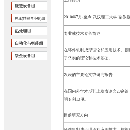
工作经历
锻造设备组
2010
年
7
月
-
至今 武汉理工大学 副教
冲压(精密与小型)组
热处理组
专业或技术专长简述
自动化与智能组
在环件轧制成形理论和应用技术、摆
钣金设备组
了坚实的理论和技术基础。
发表的主要论文或研究报告
在国内外学术期刊上发表论文
20
余篇
明专利
13
项。
目前研究方向
环件轧制成形理论和应用技术、摆辗