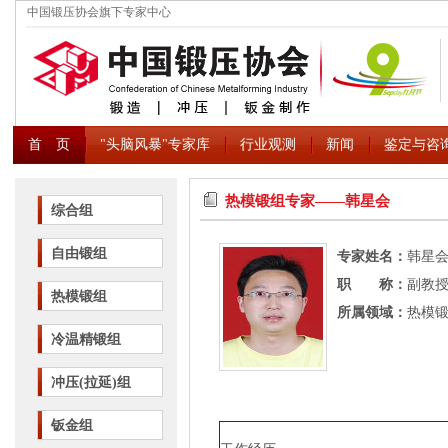
中国锻压协会旗下专家中心
首 页
"头脑风暴"专家库
行业观测
新闻
鉴定与咨
热模锻组专家――韩星会
综合组
自由锻组
专家姓名：
韩星
职 称：
副教
热模锻组
所属领域：
热模
冷温精锻组
冲压(拉延)组
钣金组