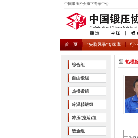
中国锻压协会旗下专家中心
首 页
"头脑风暴"专家库
行
热模
综合组
自由锻组
热模锻组
冷温精锻组
冲压(拉延)组
钣金组