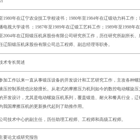
历
至
1980
年在辽宁农业技工学校读书；
1980
年至
1984
年在辽锻动力科工作；
播电视大学读书 ；
1987
年至
1989
年在辽锻工艺科工作；
1989
年至
1998
年在
至
2004
年在辽阳锻压机床股份有限公司研究所工作，历任研究所副所长、
任辽阳锻压机床股份有限公司总工程师、副总经理等职务。
技术专长简述
参加工作以来一直从事锻压设备的开发设计和工艺研究工作，主攻各种螺
液压控制系统也比较擅长。从老式的摩擦压力机到如今的数控电动螺旋压
的开发设计，尤其是电动螺旋压机系列，覆盖锻造、耐火和餐具行业，辽
为我国摩擦压机的更新换代起到了助推作用。
公司技术中心的副主任，
历任助理工程师、工程师和高级工程师。
主要论文或研究报告