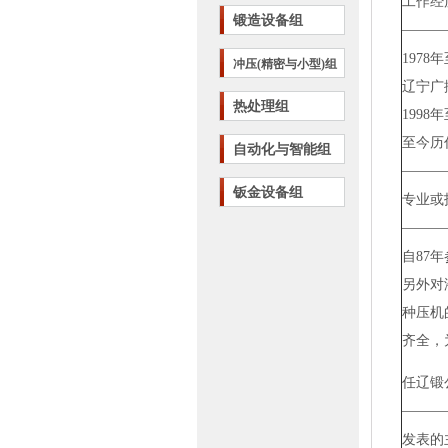
工作经
锻造设备组
1978
年
冲压(精密与小型)组
辽宁广
热处理组
1998
年
至今历
自动化与智能组
钣金设备组
专业或
自
87
年
另外对
种压机
齐全，
任
辽锻
发表的