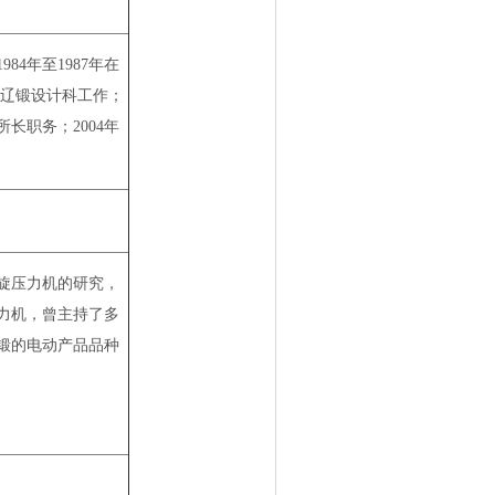
1984
年至
1987
年在
辽锻设计科工作；
所长职务；
2004
年
旋压力机的研究，
力机，曾主持了多
锻的电动产品品种