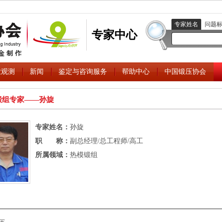
专家姓名
问题
专家中心
业观测
新闻
鉴定与咨询服务
帮助中心
中国锻压协会
锻组专家――孙旋
专家姓名：
孙旋
职 称：
副总经理/总工程师/高工
所属领域：
热模锻组