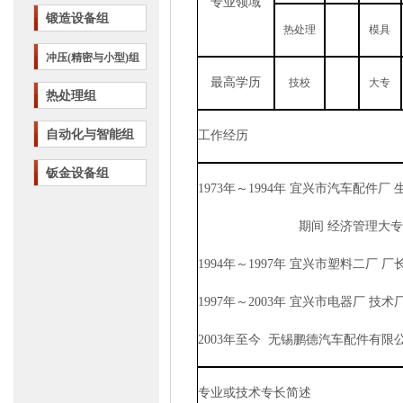
专业领域
锻造设备组
热处理
模具
冲压(精密与小型)组
最高学历
技校
大专
热处理组
自动化与智能组
工作经历
钣金设备组
1973
年～
1994
年 宜兴市汽车配件厂 
期间 经济管理大
1994
年～
1997
年 宜兴市塑料二厂 厂
1997
年～
2003
年 宜兴市电器厂 技术
2003
年至今
无锡鹏德汽车配件有限公
专业或技术专长简述