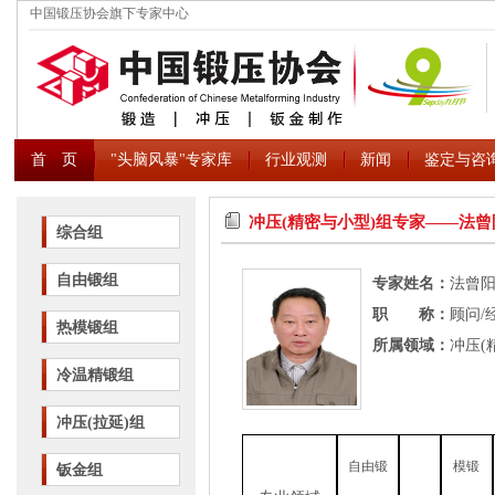
中国锻压协会旗下专家中心
首 页
"头脑风暴"专家库
行业观测
新闻
鉴定与咨
冲压(精密与小型)组专家――法曾
综合组
自由锻组
专家姓名：
法曾
职 称：
顾问/
热模锻组
所属领域：
冲压(
冷温精锻组
冲压(拉延)组
自由锻
模锻
钣金组