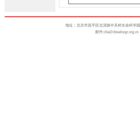
地址：北京市昌平区北清路中关村生命科学园博雅C座10层
邮件:
cfia@chinaforge.org.cn