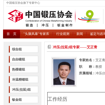
中国锻压协会旗下专家中心
首 页
"头脑风暴"专家库
行业观测
新闻
鉴定与咨
冲压(拉延)组专家――艾正青
综合组
自由锻组
专家姓名：
艾正
职 称：
教授
热模锻组
所属领域：
冲压(
冷温精锻组
冲压(拉延)组
工作经历
钣金组